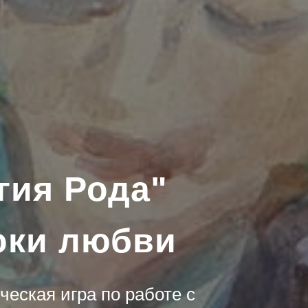
гия Рода"
оки любви
еская игра по работе с